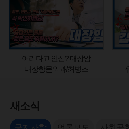
어리다고 안심? 대장암
대장항문외과/최병조
새소식
공지사항
언론보도
사회공