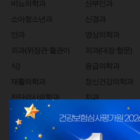
비뇨의학과
산부인과
소아청소년과
신경과
안과
영상의학과
외과(위장관·혈관이
외과(대장·항문)
식)
응급의학과
재활의학과
정신건강의학과
진단검사의학과
치과
핵의학과
심장혈관흉부외과