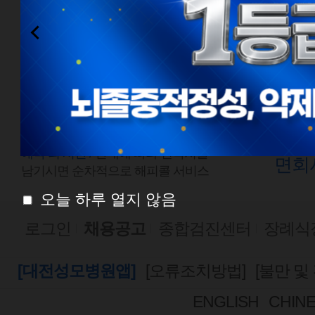
전화예약
외래
1577-0888
평일
점심시간
평일
08:00 ~ 18:00
토요
토요일 08:00 ~ 13:00
예약 외 시간 /
안내에 따라 연락처를
면회
남기시면 순차적으로 해피콜 서비스
오늘 하루 열지 않음
로그인
채용공고
종합검진센터
장례식
[대전성모병원앱]
[오류조치방법]
[불만 및
ENGLISH
CHIN