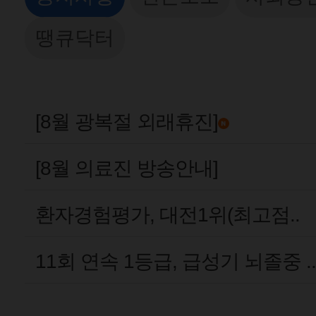
땡큐닥터
[8월 광복절 외래휴진]
[8월 의료진 방송안내]
환자경험평가, 대전1위(최고점..
11회 연속 1등급, 급성기 뇌졸중 ..