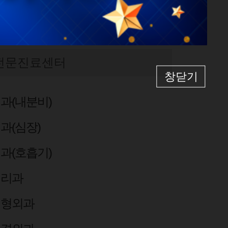
전문진료센터
창닫기
과(내분비)
과(심장)
과(호흡기)
병리과
성형외과