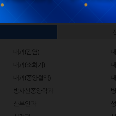
내과(감염)
내
내과(소화기)
내
내과(종양혈액)
내
방사선종양학과
산부인과