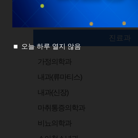
진료과 센터
진료과
오늘 하루 열지 않음
가정의학과
내과(류마티스)
내과(신장)
마취통증의학과
비뇨의학과