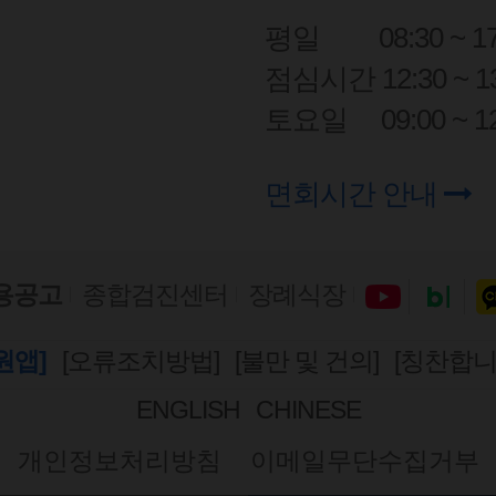
평일
08:30 ~ 1
점심시간 12:30 ~ 13
토요일
09:00 ~ 1
면회시간 안내
용공고
종합검진센터
장례식장
원앱]
[오류조치방법]
[불만 및 건의]
[칭찬합니
ENGLISH
CHINESE
개인정보처리방침
이메일무단수집거부