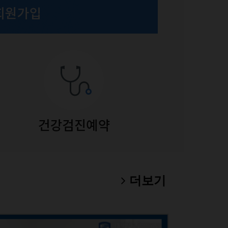
폐암 
더보기