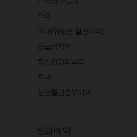
소아청소년과
안과
외과(위장관·혈관이식)
응급의학과
정신건강의학과
치과
심장혈관흉부외과
전화예약