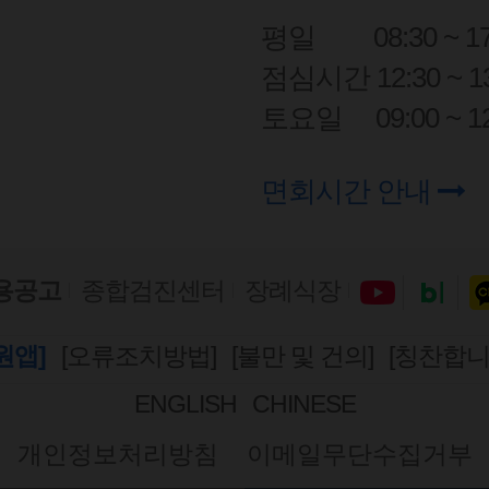
평일
08:30 ~ 1
점심시간 12:30 ~ 13
토요일
09:00 ~ 1
면회시간 안내
용공고
종합검진센터
장례식장
원앱]
[오류조치방법]
[불만 및 건의]
[칭찬합니
ENGLISH
CHINESE
개인정보처리방침
이메일무단수집거부