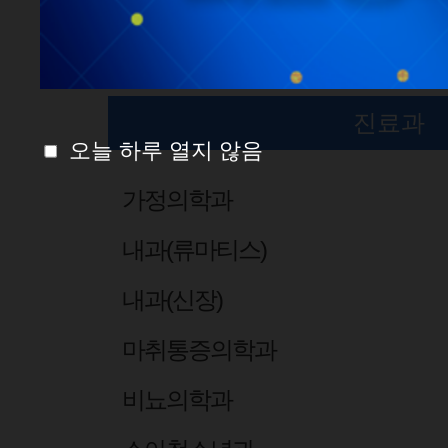
진료과 센터
진료과
오늘 하루 열지 않음
가정의학과
내과(류마티스)
내과(신장)
마취통증의학과
비뇨의학과