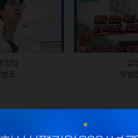
선암 초기증상
상선외과 김봉균
사회공헌
채용
땡큐닥터