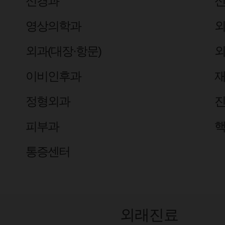
신경과
영상의학과
외
외과(대장·항문)
외
이비인후과
정형외과
피부과
통증센터
외래진료