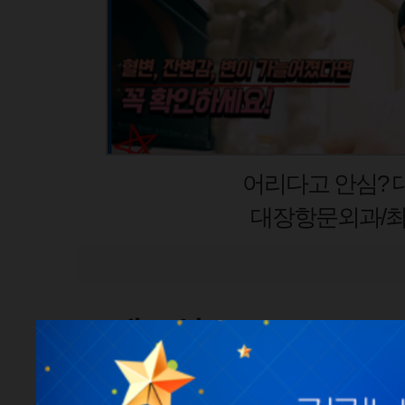
대장암
갑상
병조
유방갑
새소식
공지사항
언론보도