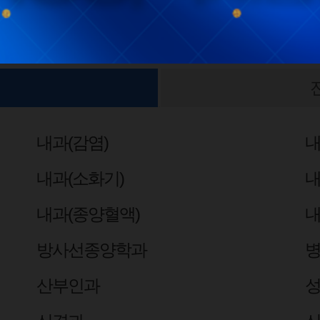
내과(감염)
내
내과(소화기)
내
내과(종양혈액)
내
방사선종양학과
산부인과