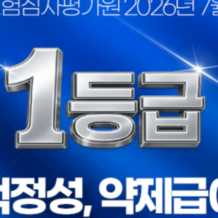
고점..
졸중 ..