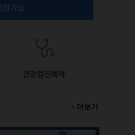
폐암 
더보기