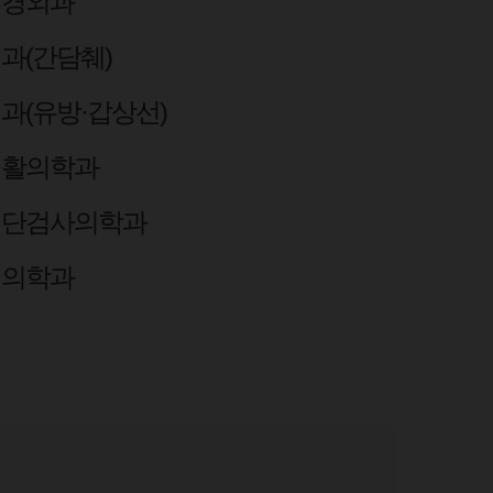
신경외과
과(간담췌)
과(유방·갑상선)
재활의학과
진단검사의학과
핵의학과