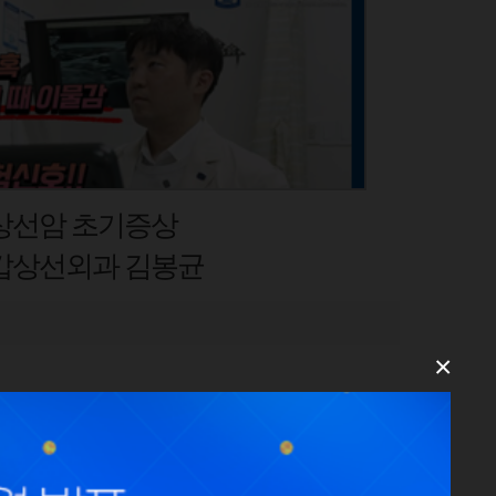
오십견 VS 회전근개파열
김경일 교수
×