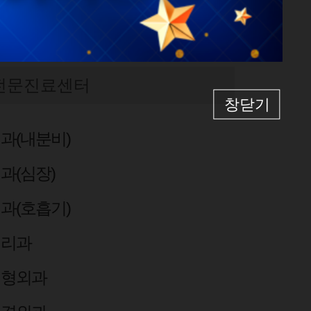
전문진료센터
창닫기
과(내분비)
과(심장)
과(호흡기)
병리과
성형외과