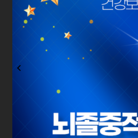
[8월 광복절 외래휴진]
[8월 의료진 방송안내]
환자경험평가, 대전1위(최
11회 연속 1등급, 급성기 뇌