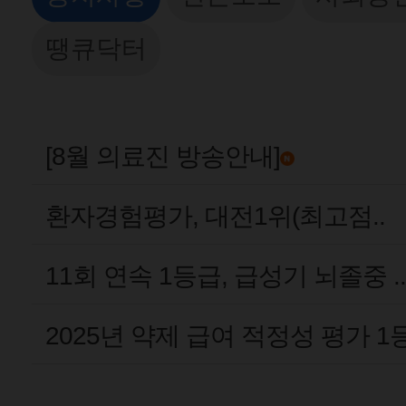
땡큐닥터
[8월 의료진 방송안내]
환자경험평가, 대전1위(최고점..
11회 연속 1등급, 급성기 뇌졸중 ..
2025년 약제 급여 적정성 평가 1