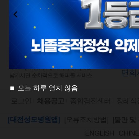
전화예약
외래
1577-0888
평일
점심시간
평일
08:00 ~ 18:00
토요
토요일 08:00 ~ 13:00
예약 외 시간 /
안내에 따라 연락처를
면회
남기시면 순차적으로 해피콜 서비스
오늘 하루 열지 않음
로그인
채용공고
종합검진센터
장례식
[대전성모병원앱]
[오류조치방법]
[불만 및
ENGLISH
CHIN