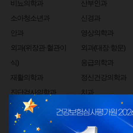
비뇨의학과
산부인과
소아청소년과
신경과
안과
영상의학과
외과(위장관·혈관이
외과(대장·항문)
식)
응급의학과
재활의학과
정신건강의학과
진단검사의학과
치과
핵의학과
심장혈관흉부외과