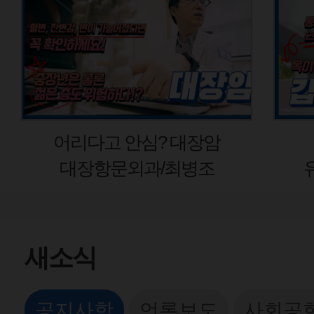
 대장암
갑상선암 초기증상
최병조
유방갑상선외과 김봉균
새소식
공지사항
언론보도
사회공