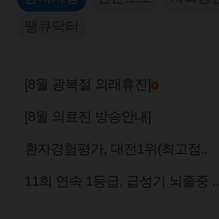
땡큐닥터
[8월 광복절 외래휴진]
[8월 의료진 방송안내]
환자경험평가, 대전1위(최고점..
11회 연속 1등급, 급성기 뇌졸중 ..