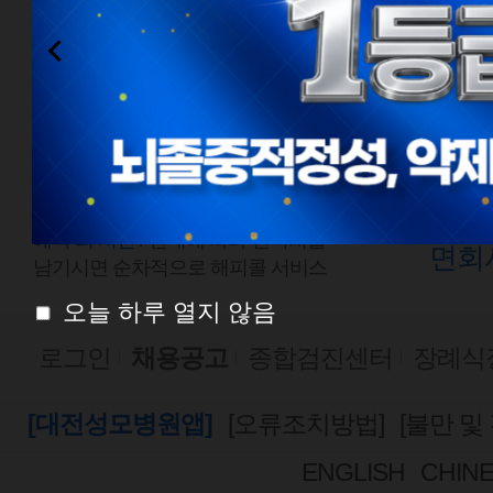
전화예약
외래
1577-0888
평일
점심시간
평일
08:00 ~ 18:00
토요
토요일 08:00 ~ 13:00
예약 외 시간 /
안내에 따라 연락처를
면회
남기시면 순차적으로 해피콜 서비스
오늘 하루 열지 않음
로그인
채용공고
종합검진센터
장례식
[대전성모병원앱]
[오류조치방법]
[불만 및
ENGLISH
CHIN