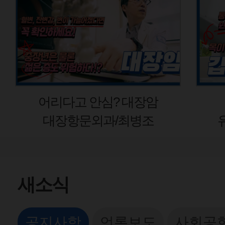
어리다고 안심? 대장암
대장항문외과/최병조
새소식
공지사항
언론보도
사회공