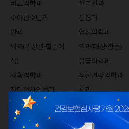
비뇨의학과
산부인과
소아청소년과
신경과
안과
영상의학과
외과(위장관·혈관이
외과(대장·항문)
식)
응급의학과
재활의학과
정신건강의학과
진단검사의학과
치과
핵의학과
심장혈관흉부외과