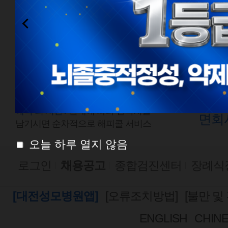
전화예약
외래
1577-0888
평일
점심시간
평일
08:00 ~ 18:00
토요
토요일 08:00 ~ 13:00
예약 외 시간 /
안내에 따라 연락처를
면회
남기시면 순차적으로 해피콜 서비스
오늘 하루 열지 않음
로그인
채용공고
종합검진센터
장례식
[대전성모병원앱]
[오류조치방법]
[불만 및
ENGLISH
CHIN