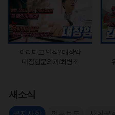
어리다고 안심? 대장암
갑상
대장항문외과/최병조
유방갑
새소식
공지사항
언론보도
사회공