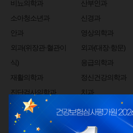
비뇨의학과
산부인과
소아청소년과
신경과
안과
영상의학과
외과(위장관·혈관이
외과(대장·항문)
식)
응급의학과
재활의학과
정신건강의학과
진단검사의학과
치과
핵의학과
심장혈관흉부외과