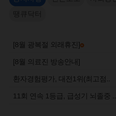
땡큐닥터
[8월 광복절 외래휴진]
[8월 의료진 방송안내]
환자경험평가, 대전1위(최고점..
11회 연속 1등급, 급성기 뇌졸중 ..