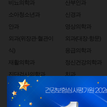
비뇨의학과
산부인과
소아청소년과
신경과
안과
영상의학과
외과(위장관·혈관이
외과(대장·항문)
식)
응급의학과
재활의학과
정신건강의학과
진단검사의학과
치과
핵의학과
심장혈관흉부외과