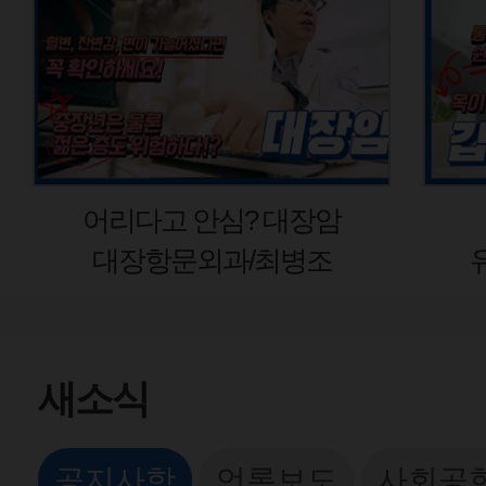
어리다고 안심? 대장암
대장항문외과/최병조
새소식
공지사항
언론보도
사회공