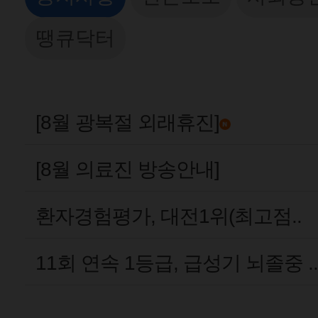
땡큐닥터
[8월 광복절 외래휴진]
[8월 의료진 방송안내]
환자경험평가, 대전1위(최고점..
11회 연속 1등급, 급성기 뇌졸중 ..