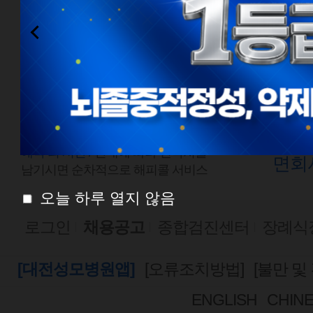
전화예약
외래
1577-0888
평일
점심시간
평일
08:00 ~ 18:00
토요
토요일 08:00 ~ 13:00
예약 외 시간 /
안내에 따라 연락처를
면회
남기시면 순차적으로 해피콜 서비스
오늘 하루 열지 않음
로그인
채용공고
종합검진센터
장례식
[대전성모병원앱]
[오류조치방법]
[불만 및
ENGLISH
CHIN