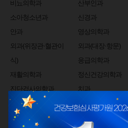
비뇨의학과
산부인과
소아청소년과
신경과
안과
영상의학과
외과(위장관·혈관이
외과(대장·항문)
식)
응급의학과
재활의학과
정신건강의학과
진단검사의학과
치과
핵의학과
심장혈관흉부외과