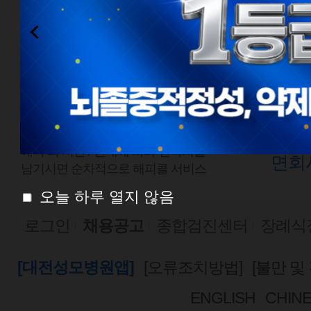
전화예약
외래
1577-0888
평일
점심시간
평일
08:00 ~ 18:00
토요
토요일 08:00 ~ 13:00
예약 외 시간 /
안내에 따라 연락처를
면회
남기시면 순차적으로 해피콜 서비스
오늘 하루 열지 않음
로그인
채용공고
종합검진센터
장례식
[대전성모병원앱]
[오류조치방법]
[불만 및
ENGLISH
CHIN