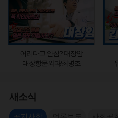
어리다고 안심? 대장암
대장항문외과/최병조
유
새소식
공지사항
언론보도
사회공