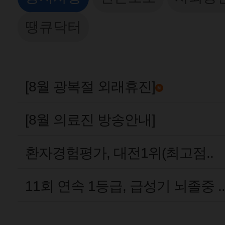
땡큐닥터
[8월 광복절 외래휴진]
[8월 의료진 방송안내]
환자경험평가, 대전1위(최고점..
11회 연속 1등급, 급성기 뇌졸중 ..