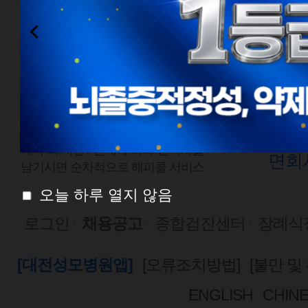
전화예약
외래
1577-0888
평일
점심시간
평일
08:00 ~ 18:00
토요
토요일 08:00 ~ 13:00
예약 외 시간 /
안내에 따라 연락처를
면회
남기시면 순차적으로 해피콜 서비스
오늘 하루 열지 않음
로그인
채용공고
종합검진센터
장례식
[대전성모병원앱]
[오류조치방법]
[불만 및
ENGLISH
CHIN