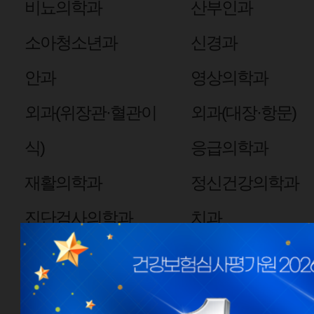
비뇨의학과
산부인과
소아청소년과
신경과
안과
영상의학과
외과(위장관·혈관이
외과(대장·항문)
식)
응급의학과
재활의학과
정신건강의학과
진단검사의학과
치과
핵의학과
심장혈관흉부외과