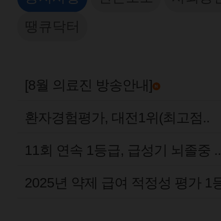
땡큐닥터
[8월 의료진 방송안내]
환자경험평가, 대전1위(최고점..
11회 연속 1등급, 급성기 뇌졸중 ..
2025년 약제 급여 적정성 평가 1