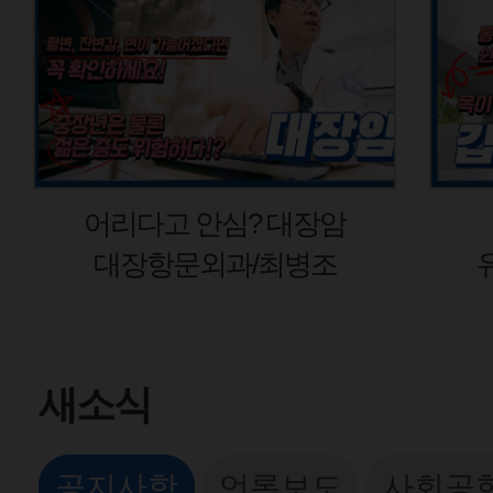
어리다고 안심? 대장암
갑상
대장항문외과/최병조
유방갑
새소식
공지사항
언론보도
사회공