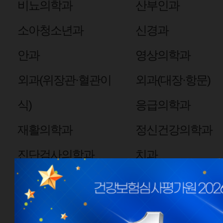
비뇨의학과
산부인과
소아청소년과
신경과
안과
영상의학과
외과(위장관·혈관이
외과(대장·항문)
식)
응급의학과
재활의학과
정신건강의학과
진단검사의학과
치과
핵의학과
심장혈관흉부외과