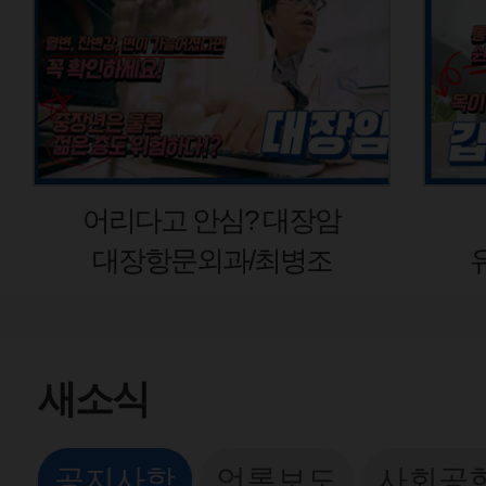
 안심? 대장암
갑상선암 초
문외과/최병조
유방갑상선외과
새소식
공지사항
언론보도
사회공