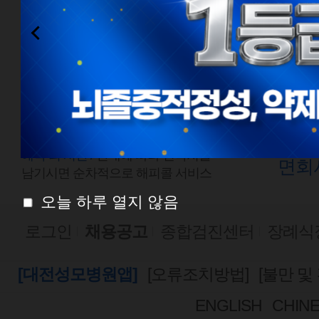
전화예약
외래
1577-0888
평일
점심시간
평일
08:00 ~ 18:00
토요
토요일 08:00 ~ 13:00
예약 외 시간 /
안내에 따라 연락처를
면회
남기시면 순차적으로 해피콜 서비스
오늘 하루 열지 않음
로그인
채용공고
종합검진센터
장례식
[대전성모병원앱]
[오류조치방법]
[불만 및
ENGLISH
CHIN