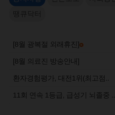
땡큐닥터
[8월 광복절 외래휴진]
[8월 의료진 방송안내]
환자경험평가, 대전1위(최고점..
11회 연속 1등급, 급성기 뇌졸중 ..