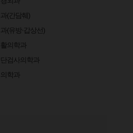
신경외과
과(간담췌)
과(유방·갑상선)
재활의학과
진단검사의학과
핵의학과