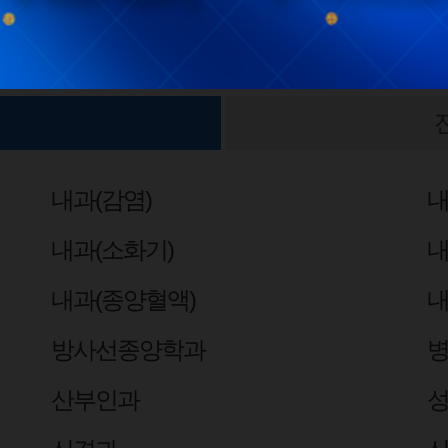
내과(감염)
내
내과(소화기)
내
내과(종양혈액)
내
방사선종양학과
산부인과