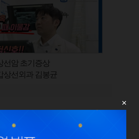
견 VS 회전근개파열
김경일 교수
×