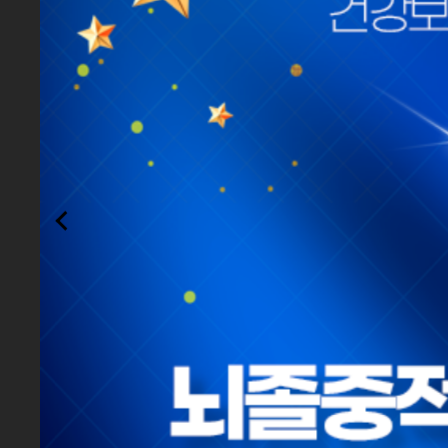
[8월 광복절 외래휴진]
[8월 의료진 방송안내]
환자경험평가, 대전1위(최
11회 연속 1등급, 급성기 뇌