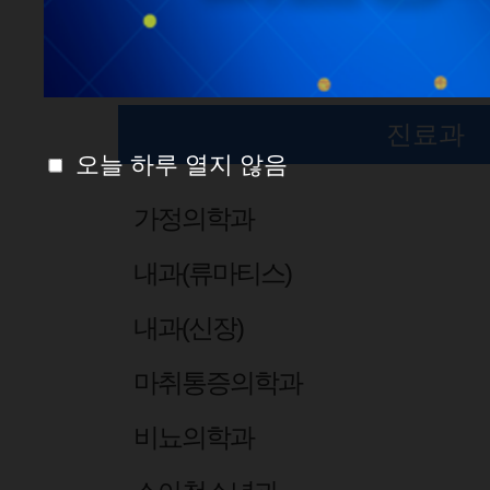
진료과 센터
진료과
오늘 하루 열지 않음
가정의학과
내과(류마티스)
내과(신장)
마취통증의학과
비뇨의학과