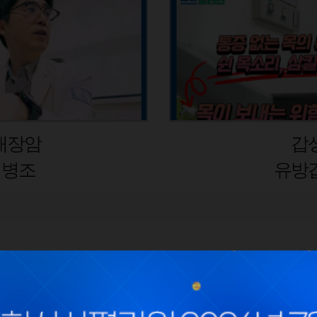
기증상
오십
 김봉균
사회공헌
채용
땡큐닥터