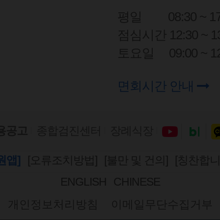
평일
08:30 ~ 1
점심시간 12:30 ~ 13
토요일
09:00 ~ 1
면회시간 안내
용공고
종합검진센터
장례식장
원앱]
[오류조치방법]
[불만 및 건의]
[칭찬합니
ENGLISH
CHINESE
개인정보처리방침
이메일무단수집거부