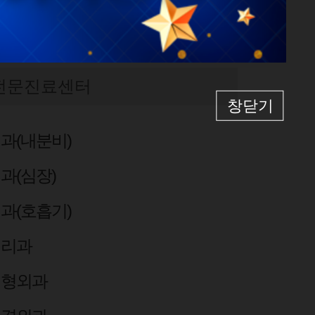
전문진료센터
창닫기
과(내분비)
과(심장)
과(호흡기)
병리과
성형외과