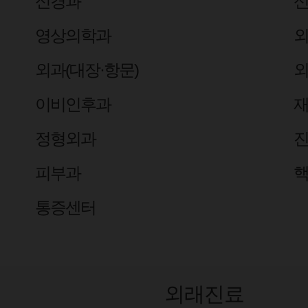
신경과
영상의학과
외
외과(대장·항문)
외
이비인후과
정형외과
피부과
통증센터
외래진료