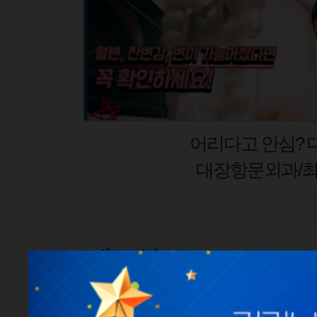
갑상선암 초
유방갑상선외과
새소식
공지사항
언론보도