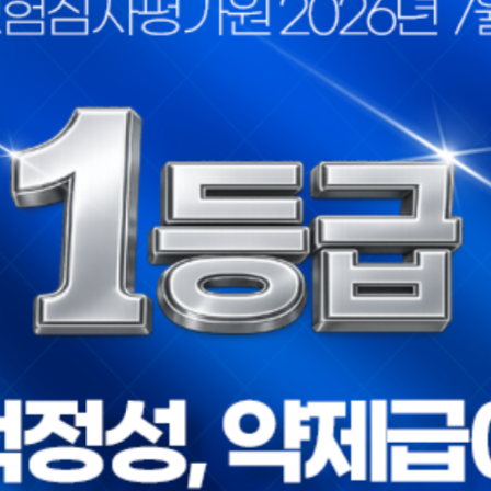
고점..
졸중 ..