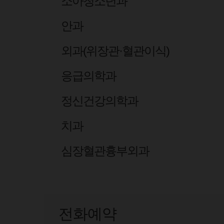
소아청소년과
안과
외과(위장관·혈관이식)
응급의학과
정신건강의학과
치과
심장혈관흉부외과
전화예약