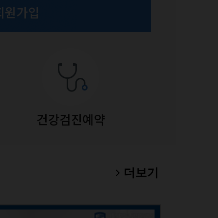
폐암 
더보기