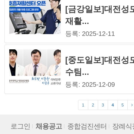
[금강일보]대전성
재활...
등록: 2025-12-11
[중도일보]대전성
수팀...
등록: 2025-12-09
1
2
3
4
5
로그인
채용공고
종합검진센터
장례식