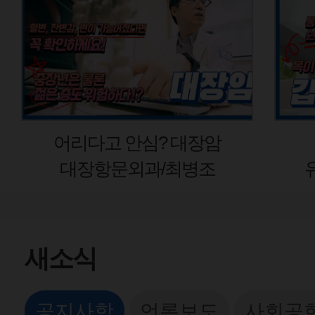
리다고 안심? 대장암
갑상선암
대장항문외과/최병조
유방갑상선
새소식
공지사항
언론보도
사회공