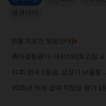
땡큐닥터
[8월 의료진 방송안내]
환자경험평가, 대전1위(최고점..
11회 연속 1등급, 급성기 뇌졸중 ..
2025년 약제 급여 적정성 평가 1