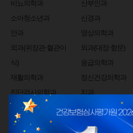
비뇨의학과
산부인과
소아청소년과
신경과
안과
영상의학과
외과(위장관·혈관이
외과(대장·항문)
식)
응급의학과
재활의학과
정신건강의학과
진단검사의학과
치과
핵의학과
심장혈관흉부외과