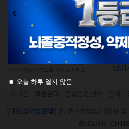
전화예약
외래
1577-0888
평일
점심시간
평일
08:00 ~ 18:00
토요
토요일 08:00 ~ 13:00
예약 외 시간 /
안내에 따라 연락처를
면회
남기시면 순차적으로 해피콜 서비스
오늘 하루 열지 않음
로그인
채용공고
종합검진센터
장례식
[대전성모병원앱]
[오류조치방법]
[불만 및
ENGLISH
CHIN