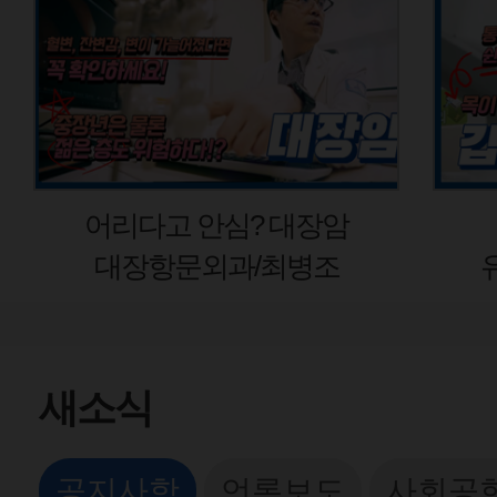
어리다고 안심? 대장암
갑
대장항문외과/최병조
유방
새소식
공지사항
언론보도
사회공