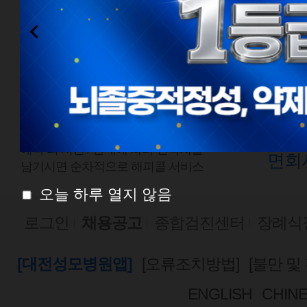
전화예약
외래
1577-0888
평일
점심시간
평일
08:00 ~ 18:00
토요
토요일 08:00 ~ 13:00
예약 외 시간 /
안내에 따라 연락처를
면회
남기시면 순차적으로 해피콜 서비스
오늘 하루 열지 않음
로그인
채용공고
종합검진센터
장례식
[대전성모병원앱]
[오류조치방법]
[불만 및
ENGLISH
CHIN