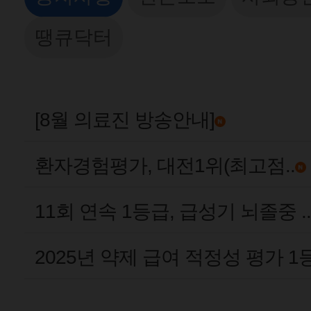
땡큐닥터
[8월 의료진 방송안내]
환자경험평가, 대전1위(최고점..
11회 연속 1등급, 급성기 뇌졸중 ..
2025년 약제 급여 적정성 평가 1