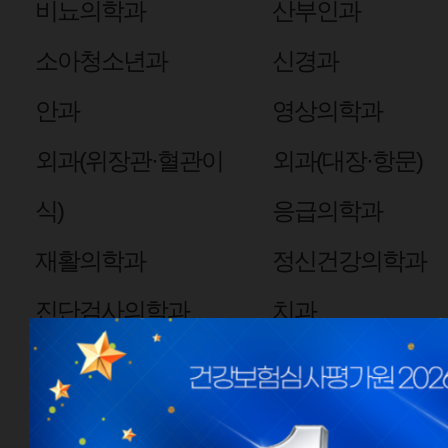
비뇨의학과
산부인과
소아청소년과
신경과
안과
영상의학과
외과(위장관·혈관이
외과(대장·항문)
식)
응급의학과
재활의학과
정신건강의학과
진단검사의학과
치과
핵의학과
심장혈관흉부외과