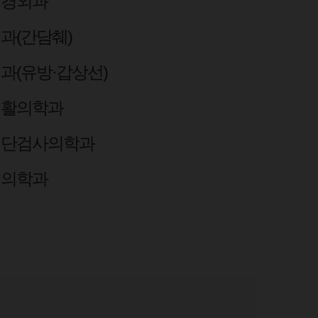
신경외과
과(간담췌)
과(유방·갑상선)
재활의학과
진단검사의학과
핵의학과