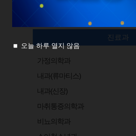
진료과 센터
진료과
오늘 하루 열지 않음
가정의학과
내과(류마티스)
내과(신장)
마취통증의학과
비뇨의학과