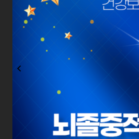
[8월 의료진 방송안내]
환자경험평가, 대전1위(최
11회 연속 1등급, 급성기 뇌
2025년 약제 급여 적정성