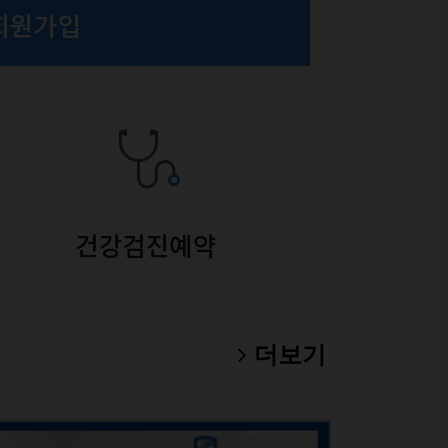
폐암 
더보기