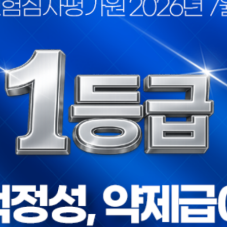
고점..
졸중 ..
 평가 1등급