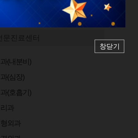
전문진료센터
창닫기
과(내분비)
과(심장)
과(호흡기)
병리과
성형외과