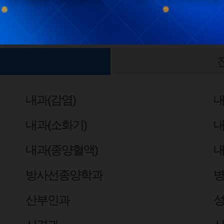
내과(감염)
내
내과(소화기)
내
내과(종양혈액)
내
방사선종양학과
산부인과