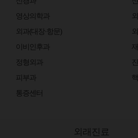
신경과
영상의학과
외
외과(대장·항문)
외
이비인후과
정형외과
피부과
통증센터
외래진료