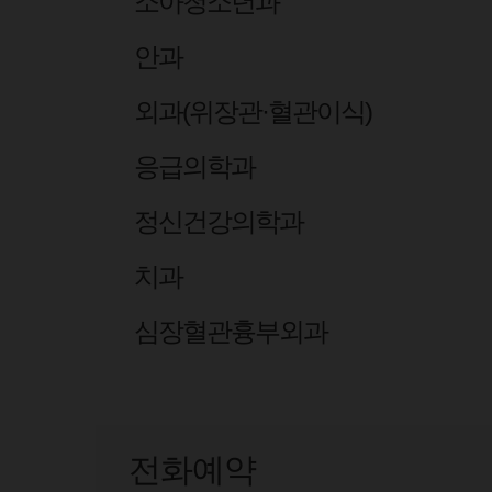
소아청소년과
안과
외과(위장관·혈관이식)
응급의학과
정신건강의학과
치과
심장혈관흉부외과
전화예약