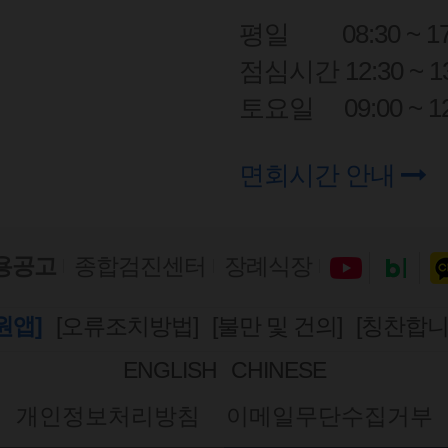
평일
08:30 ~ 1
점심시간 12:30 ~ 13
토요일
09:00 ~ 1
면회시간 안내
용공고
종합검진센터
장례식장
원앱]
[오류조치방법]
[불만 및 건의]
[칭찬합니
ENGLISH
CHINESE
개인정보처리방침
이메일무단수집거부