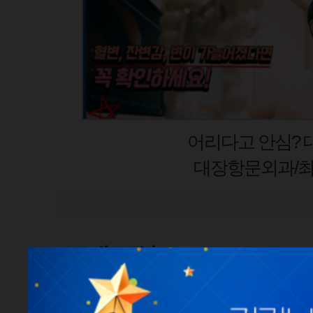
갑상선암 초기증상
유방갑상선외과 김봉균
새소식
공지사항
언론보도