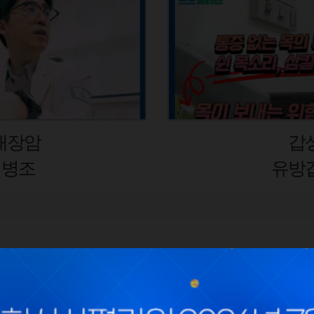
오십견 VS 
김경일 
사회공헌
채용
땡큐닥터