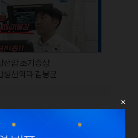
회전근개파열
교수
×