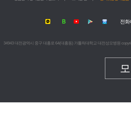
서울성모병원
가톨릭대학교
여의도성모병원
가톨릭대학교
전화
의정부성모병원
가톨릭대학교
부천성모병원
의과대학
은평성모병원
간호대학
34943 대전광역시 중구 대흥로 64(대흥동) 가톨릭대학교 대전성모병원 copyright © 2016 The 
인천성모병원
대학원
성빈센트병원
보건의료경
임상치과학
모
임상간호대
생명대학원