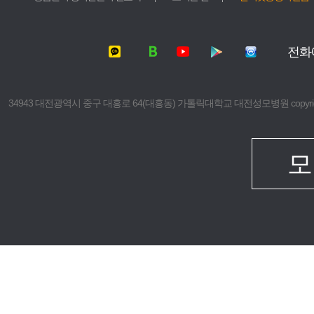
서울성모병원
가톨릭대학교
여의도성모병원
가톨릭대학교
전화
의정부성모병원
가톨릭대학교
부천성모병원
의과대학
은평성모병원
간호대학
34943 대전광역시 중구 대흥로 64(대흥동) 가톨릭대학교 대전성모병원 copyright © 2016 The 
인천성모병원
대학원
성빈센트병원
보건의료경
임상치과학
모
임상간호대
생명대학원