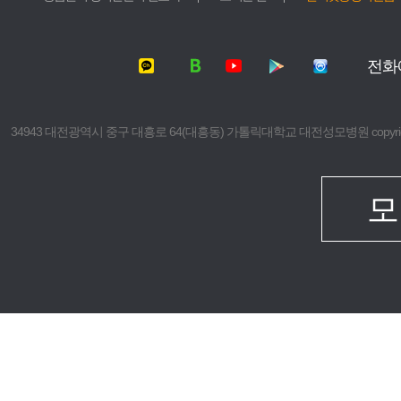
서울성모병원
가톨릭대학교
여의도성모병원
가톨릭대학교
전화
의정부성모병원
가톨릭대학교
부천성모병원
의과대학
은평성모병원
간호대학
34943 대전광역시 중구 대흥로 64(대흥동) 가톨릭대학교 대전성모병원 copyright © 2016 The 
인천성모병원
대학원
성빈센트병원
보건의료경
임상치과학
모
임상간호대
생명대학원