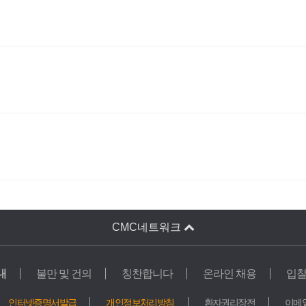
CMC네트워크
내
불만 및 건의
칭찬합니다
온라인 채용
입
교육기관
인터넷증명서발급
개인정보처리방침
환자권리장전
이메
학교법인 가톨릭학원