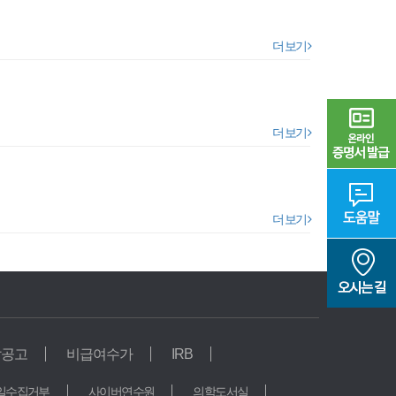
더 보기
더 보기
더 보기
찰공고
비급여수가
IRB
연구기관
일수집거부
사이버연수원
의학도서실
의생명산업연구원