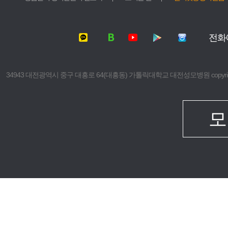
서울성모병원
가톨릭대학교
여의도성모병원
가톨릭대학교
전화
의정부성모병원
가톨릭대학교
부천성모병원
의과대학
은평성모병원
간호대학
34943 대전광역시 중구 대흥로 64(대흥동) 가톨릭대학교 대전성모병원 copyright © 2016 The 
인천성모병원
대학원
성빈센트병원
보건의료경
임상치과학
모
임상간호대
생명대학원