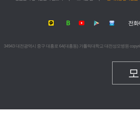
서울성모병원
가톨릭대학교
여의도성모병원
가톨릭대학교
전화
의정부성모병원
가톨릭대학교
부천성모병원
의과대학
은평성모병원
간호대학
34943 대전광역시 중구 대흥로 64(대흥동) 가톨릭대학교 대전성모병원 copyright © 2016 The 
인천성모병원
대학원
성빈센트병원
보건의료경
임상치과학
모
임상간호대
생명대학원