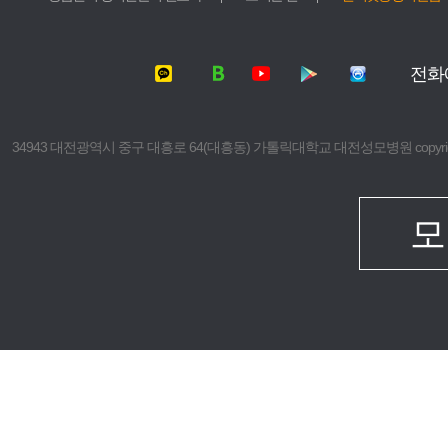
서울성모병원
가톨릭대학교
여의도성모병원
가톨릭대학교
전화
의정부성모병원
가톨릭대학교
부천성모병원
의과대학
은평성모병원
간호대학
34943 대전광역시 중구 대흥로 64(대흥동) 가톨릭대학교 대전성모병원 copyright © 2016 The 
인천성모병원
대학원
성빈센트병원
보건의료경
임상치과학
모
임상간호대
생명대학원