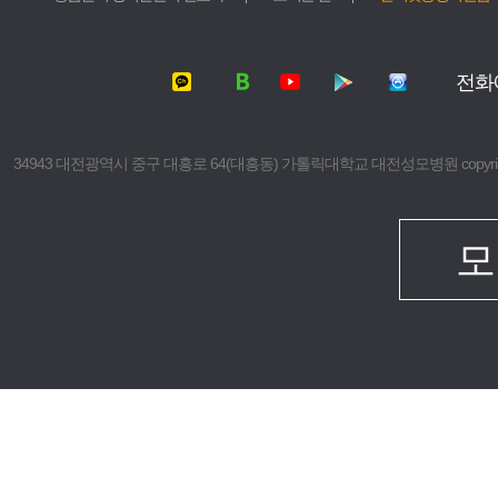
서울성모병원
가톨릭대학교
여의도성모병원
가톨릭대학교
전화
의정부성모병원
가톨릭대학교
부천성모병원
의과대학
은평성모병원
간호대학
34943 대전광역시 중구 대흥로 64(대흥동) 가톨릭대학교 대전성모병원 copyright © 2016 The 
인천성모병원
대학원
성빈센트병원
보건의료경
임상치과학
모
임상간호대
생명대학원