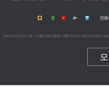
서울성모병원
가톨릭대학교
여의도성모병원
가톨릭대학교
전화
의정부성모병원
가톨릭대학교
부천성모병원
의과대학
은평성모병원
간호대학
34943 대전광역시 중구 대흥로 64(대흥동) 가톨릭대학교 대전성모병원 copyright © 2016 The 
인천성모병원
대학원
성빈센트병원
보건의료경
임상치과학
모
임상간호대
생명대학원