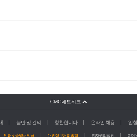
CMC네트워크
내
불만 및 건의
칭찬합니다
온라인 채용
입
교육기관
인터넷증명서발급
개인정보처리방침
환자권리장전
이메
학교법인 가톨릭학원