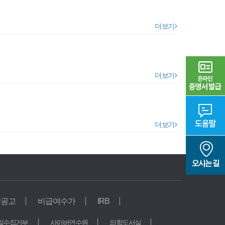
더 보기
더 보기
더 보기
찰공고
비급여수가
IRB
연구기관
일수집거부
사이버연수원
의학도서실
의생명산업연구원