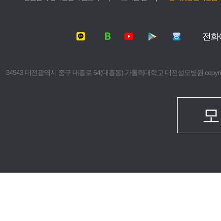
서울성모병원
가톨릭대학교
여의도성모병원
가톨릭대학교
전화
의정부성모병원
가톨릭대학교
부천성모병원
의과대학
은평성모병원
간호대학
34943 대전광역시 중구 대흥로 64(대흥동) 가톨릭대학교 대전성모병원 copyright © 2016 The 
인천성모병원
대학원
성빈센트병원
보건의료경
임상치과학
모
임상간호대
생명대학원