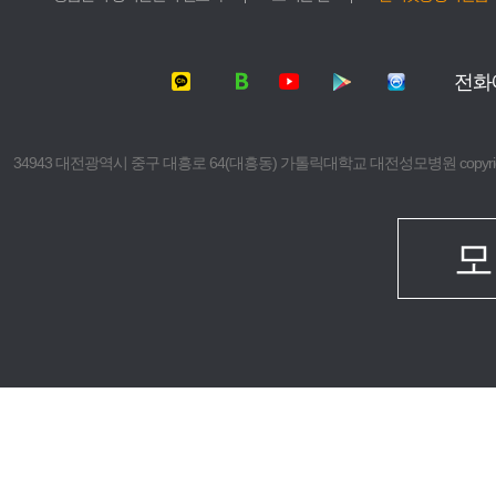
서울성모병원
가톨릭대학교
여의도성모병원
가톨릭대학교
전화
의정부성모병원
가톨릭대학교
부천성모병원
의과대학
은평성모병원
간호대학
34943 대전광역시 중구 대흥로 64(대흥동) 가톨릭대학교 대전성모병원 copyright © 2016 The 
인천성모병원
대학원
성빈센트병원
보건의료경
임상치과학
모
임상간호대
생명대학원