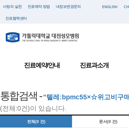
사랑의 실천
진료예약 방법
내정보변경문의
ENGLISH
CH
진료협력센터
진료예약/안내
진료과소개
통합검색 -
"텔레:bpmc55×☆위고비
(전체:0건)이 있습니다.
전체(0 건)
문서(0 건)