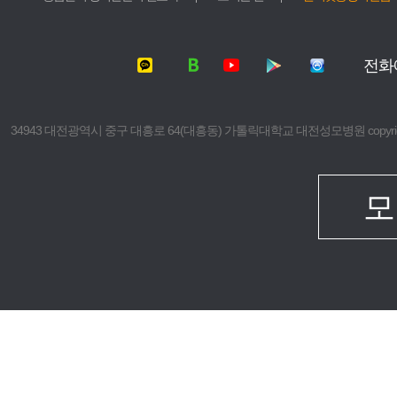
서울성모병원
가톨릭대학교
여의도성모병원
가톨릭대학교
전화
의정부성모병원
가톨릭대학교
부천성모병원
의과대학
은평성모병원
간호대학
34943 대전광역시 중구 대흥로 64(대흥동) 가톨릭대학교 대전성모병원 copyright © 2016 The 
인천성모병원
대학원
성빈센트병원
보건의료경
임상치과학
모
임상간호대
생명대학원