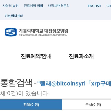
사랑의 실천
진료예약 방법
내정보변경문의
ENGLISH
CH
진료협력센터
진료예약/안내
진료과소개
통합검색 -
"텔래@bitcoinsyri「xrp구
체:0건)이 있습니다.
전체(0 건)
문서(0 건)