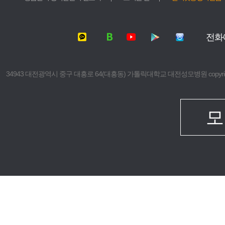
서울성모병원
가톨릭대학교
여의도성모병원
가톨릭대학교
전화
의정부성모병원
가톨릭대학교
부천성모병원
의과대학
은평성모병원
간호대학
34943 대전광역시 중구 대흥로 64(대흥동) 가톨릭대학교 대전성모병원 copyright © 2016 The 
인천성모병원
대학원
성빈센트병원
보건의료경
임상치과학
모
임상간호대
생명대학원