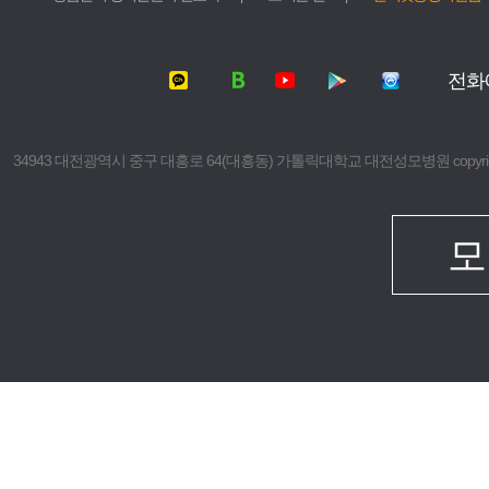
서울성모병원
가톨릭대학교
여의도성모병원
가톨릭대학교
전화
의정부성모병원
가톨릭대학교
부천성모병원
의과대학
은평성모병원
간호대학
34943 대전광역시 중구 대흥로 64(대흥동) 가톨릭대학교 대전성모병원 copyright © 2016 The 
인천성모병원
대학원
성빈센트병원
보건의료경
임상치과학
모
임상간호대
생명대학원