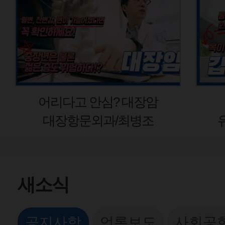
어리다고 안심? 대장암
갑
대장항문외과/최병조
유방
새소식
공지사항
언론보도
사회공