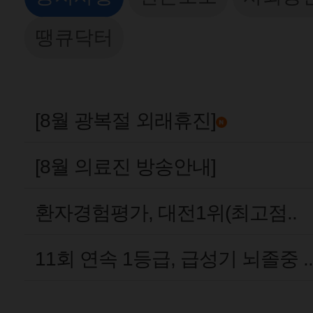
땡큐닥터
[8월 광복절 외래휴진]
[8월 의료진 방송안내]
환자경험평가, 대전1위(최고점..
11회 연속 1등급, 급성기 뇌졸중 ..