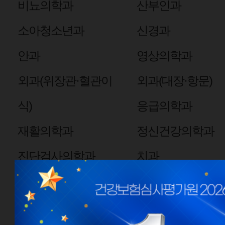
비뇨의학과
산부인과
소아청소년과
신경과
안과
영상의학과
외과(위장관·혈관이
외과(대장·항문)
식)
응급의학과
재활의학과
정신건강의학과
진단검사의학과
치과
핵의학과
심장혈관흉부외과