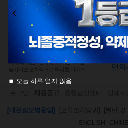
전화예약
외래
1577-0888
평일
점심시간
평일
08:00 ~ 18:00
토요
토요일 08:00 ~ 13:00
예약 외 시간 /
안내에 따라 연락처를
면회
남기시면 순차적으로 해피콜 서비스
오늘 하루 열지 않음
로그인
채용공고
종합검진센터
장례식
[대전성모병원앱]
[오류조치방법]
[불만 및
ENGLISH
CHIN